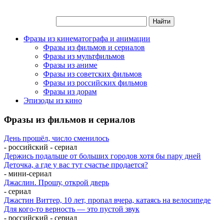
Фразы из кинематографа и анимации
Фразы из фильмов и сериалов
Фразы из мультфильмов
Фразы из аниме
Фразы из советских фильмов
Фразы из российских фильмов
Фразы из дорам
Эпизоды из кино
Фразы из фильмов и сериалов
День прошёл, число сменилось
- российский - сериал
Держись подальше от больших городов хотя бы пару дней
Деточка, а где у вас тут счастье продается?
- мини-сериал
Джаслин. Прошу, открой дверь
- сериал
Джастин Виттер, 10 лет, пропал вчера, катаясь на велосипеде
Для кого-то верность — это пустой звук
- российский - сериал