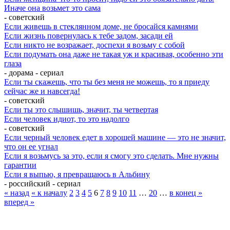
Иначе она возьмет это сама
- советский
Если живешь в стеклянном доме, не бросайся камнями
Если жизнь повернулась к тебе задом, засади ей
Если никто не возражает, доспехи я возьму с собой
Если подумать она даже не такая уж и красивая, особенно эти
глаза
- дорама - сериал
Если ты скажешь, что ты без меня не можешь, то я приеду
сейчас же и навсегда!
- советский
Если ты это слышишь, значит, ты четвертая
Если человек идиот, то это надолго
- советский
Если черный человек едет в хорошей машине — это не значит,
что он ее угнал
Если я возьмусь за это, если я смогу это сделать. Мне нужны
гарантии
Если я выпью, я превращаюсь в Альбину
- российский - сериал
« назад
« к началу
2
3
4
5
6
7
8
9
10
11
…
20
…
в конец »
вперед »
7 лепестков сакуры
. Поп-культура сегодня
По всем вопросам обращайтесь на почту: