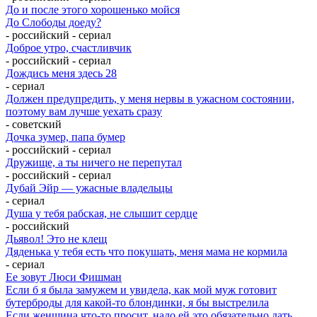
До и после этого хорошенько мойся
До Слободы доеду?
- российский - сериал
Доброе утро, счастливчик
- российский - сериал
Дождись меня здесь 28
- сериал
Должен предупредить, у меня нервы в ужасном состоянии,
поэтому вам лучше уехать сразу
- советский
Дочка зумер, папа бумер
- российский - сериал
Дружище, а ты ничего не перепутал
- российский - сериал
Дубай Эйр — ужасные владельцы
- сериал
Душа у тебя рабская, не слышит сердце
- российский
Дьявол! Это не клещ
Дяденька у тебя есть что покушать, меня мама не кормила
- сериал
Ее зовут Люси Фишман
Если б я была замужем и увидела, как мой муж готовит
бутерброды для какой-то блондинки, я бы выстрелила
Если женщина что-то просит, надо ей это обязательно дать.