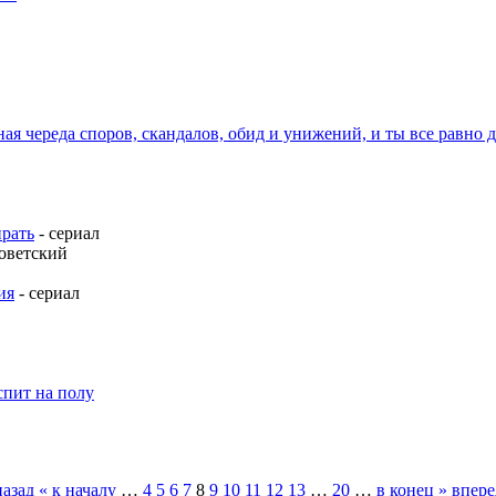
ная череда споров, скандалов, обид и унижений, и ты все равно д
ирать
- сериал
советский
ия
- сериал
спит на полу
назад
« к началу
…
4
5
6
7
8
9
10
11
12
13
…
20
…
в конец »
впере