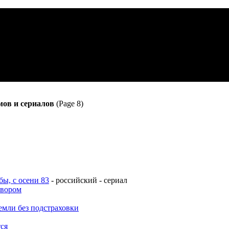
ов и сериалов
(Page 8)
ы, с осени 83
- российский - сериал
твором
емли без подстраховки
тся