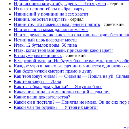
Иди, испорти кому-нибудь день — Это я умею
- сериал
Из всех ценностей ты выбрал карту
Извинений у полиции на всех хватит
Извини, не хотел напугать
- сериал
Извините, что помешал вам деньги прятать
- советский
Или мы снова команда, или ломаемся
Или ты делаешь так, как я сказала, или нас ждет бесконеч
Истинный царь возводит мосты
Итак, 12 бутылок воды, 56 пива
Итак, когда тебя забирали, присвоили какой цвет?
К полумерам не привык
- советский
К чертовой матери! Не буду я больше вашу картошку соб
Каждое утро в нашем заведении начинается одинаково
- 
Как будто чужой смотрит прямо в душу
Как тебя зовут милая? — Сильвия — Пошла на.уй, Сильв
Как тебя зовут? — Лана
Как ты забрал дом у банка? — Я купил банк
Какая нелепица, в доме полно специй, а еды нет
Какие ваши доказательства?
Какой он в постели? — Понятия не имею. Он до сих пор 
Какой чай ты будешь? — У тебя их много?
« 