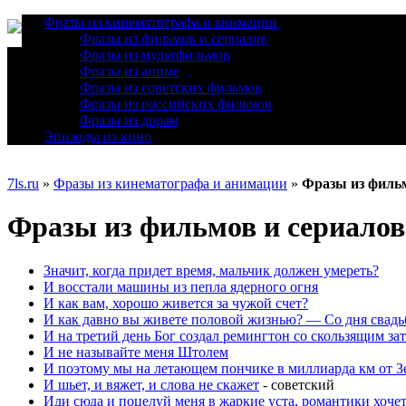
Фразы из кинематографа и анимации
Фразы из фильмов и сериалов
Фразы из мультфильмов
Фразы из аниме
Фразы из советских фильмов
Фразы из российских фильмов
Фразы из дорам
Эпизоды из кино
7ls.ru
»
Фразы из кинематографа и анимации
»
Фразы из фильм
Фразы из фильмов и сериалов
Значит, когда придет время, мальчик должен умереть?
И восстали машины из пепла ядерного огня
И как вам, хорошо живется за чужой счет?
И как давно вы живете половой жизнью? — Со дня свадьб
И на третий день Бог создал ремингтон со скользящим за
И не называйте меня Штолем
И поэтому мы на летающем пончике в миллиарда км от З
И шьет, и вяжет, и слова не скажет
- советский
Иди сюда и поцелуй меня в жаркие уста, романтики хоче