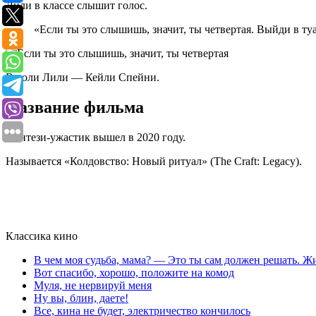
Лили в классе слышит голос.
«Если ты это слышишь, значит, ты четвертая. Выйди в туа
В роли Лили — Кейли Спейни.
Название фильма
Фэнтези-ужастик вышел в 2020 году.
Называется «Колдовство: Новый ритуал» (The Craft: Legacy).
Классика кино
В чем моя судьба, мама? — Это ты сам должен решать. Жи
Вот спасибо, хорошо, положите на комод
Муля, не нервируй меня
Ну вы, блин, даете!
Все, кина не будет, электричество кончилось