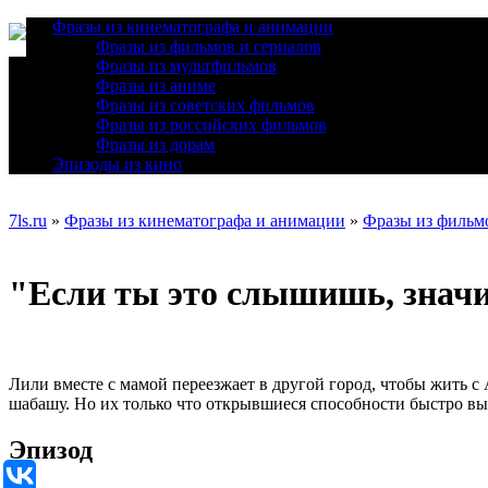
Фразы из кинематографа и анимации
Фразы из фильмов и сериалов
Фразы из мультфильмов
Фразы из аниме
Фразы из советских фильмов
Фразы из российских фильмов
Фразы из дорам
Эпизоды из кино
7ls.ru
»
Фразы из кинематографа и анимации
»
Фразы из фильмо
"Если ты это слышишь, значи
Лили вместе с мамой переезжает в другой город, чтобы жить с
шабашу. Но их только что открывшиеся способности быстро вых
Эпизод