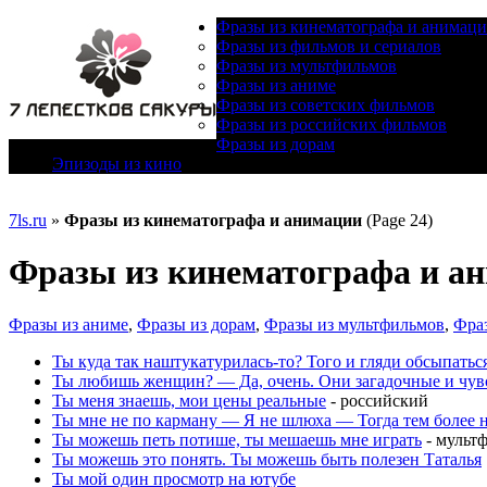
Фразы из кинематографа и анимац
Фразы из фильмов и сериалов
Фразы из мультфильмов
Фразы из аниме
Фразы из советских фильмов
Фразы из российских фильмов
Фразы из дорам
Эпизоды из кино
7ls.ru
»
Фразы из кинематографа и анимации
(Page 24)
Фразы из кинематографа и а
Фразы из аниме
,
Фразы из дорам
,
Фразы из мультфильмов
,
Фра
Ты куда так наштукатурилась-то? Того и гляди обсыпатьс
Ты любишь женщин? — Да, очень. Они загадочные и чувс
Ты меня знаешь, мои цены реальные
- российский
Ты мне не по карману — Я не шлюха — Тогда тем более 
Ты можешь петь потише, ты мешаешь мне играть
- мульт
Ты можешь это понять. Ты можешь быть полезен Таталья
Ты мой один просмотр на ютубе