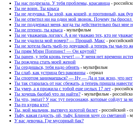
Ты нас подрезала. У тебя проблемы, красавица
- российск
Ты не воин. Ты крыса
Ты не дедушка. Ты злой, как кощей, и противный, как бу
Ты не ответил ни на один мой звонок. Почему ты бросил 
Ты не поддержал меня, когда ты действительно был мне 
Ты не птенец, ты крыса
- мультфильм
Ты не уважаешь логику. А я не уважаю тех, кто не уважае
Ты не удалила мой номер? — Прощай, Макс
- российский
Ты не хотела быть чьей-то девушкой, а теперь ты чья-то ж
Ты прям Мэри Поппинс! — Он крутой?
Ты ранен, у тебя кровь течет! — У меня нет времени исте
Ты рождена стать моей женой
Ты сердишься, тебя надо обнять
- мультфильм
Ты слаб, как устрица без раковины
- сериал
Ты спортом занимаешься? — Ну — Да и так ясно, что нет
Ты так старалась от нас сбежать, а теперь пришла навести
Ты умер, а я прожила с тобой еще целых 17 лет
- российс
Ты хочешь баобаб что ли найти?
- мультфильм - российск
Ты что, эмпат? У нас тут персонажи, которые сойдут за 
Ты-то курва кто?
Ты, мой мальчик, вытянул золотой билет
- российский - с
Тьфу, какая гадость, ой, тьфу. Блинов хочу со сметаной
- м
У вас девочка. Где мусорный бак?