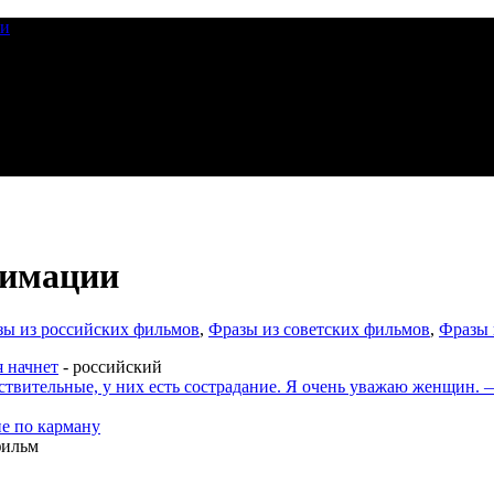
ии
нимации
зы из российских фильмов
,
Фразы из советских фильмов
,
Фразы 
я начнет
- российский
твительные, у них есть сострадание. Я очень уважаю женщин. 
не по карману
фильм