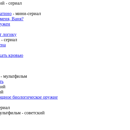
ий - сериал
ратино
- мини-сериал
меня, Ваня?
нужен
т логику
 - сериал
ена
кать кровью
- мультфильм
ть
кий
ий
мощное биологическое оружие
ериал
ультфильм - советский