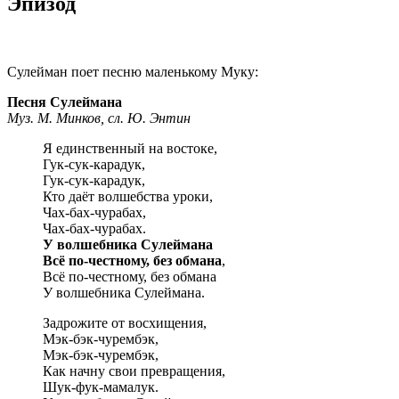
Эпизод
Сулейман поет песню маленькому Муку:
Песня Сулеймана
Муз. М. Минков, сл. Ю. Энтин
Я единственный на востоке,
Гук-сук-карадук,
Гук-сук-карадук,
Кто даёт волшебства уроки,
Чах-бах-чурабах,
Чах-бах-чурабах.
У волшебника Сулеймана
Всё по-честному, без обмана
,
Всё по-честному, без обмана
У волшебника Сулеймана.
Задрожите от восхищения,
Мэк-бэк-чурембэк,
Мэк-бэк-чурембэк,
Как начну свои превращения,
Шук-фук-мамалук.