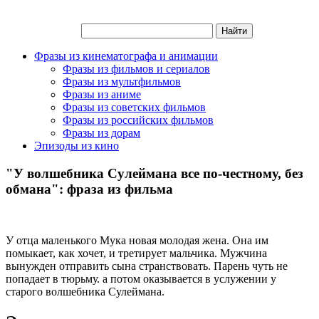
Фразы из кинематографа и анимации
Фразы из фильмов и сериалов
Фразы из мультфильмов
Фразы из аниме
Фразы из советских фильмов
Фразы из российских фильмов
Фразы из дорам
Эпизоды из кино
"У волшебника Сулеймана все по-честному, без
обмана": фраза из фильма
У отца маленького Мука новая молодая жена. Она им
помыкает, как хочет, и третирует мальчика. Мужчина
вынужден отправить сына странствовать. Парень чуть не
попадает в тюрьму. а потом оказывается в услужении у
старого волшебника Сулеймана.