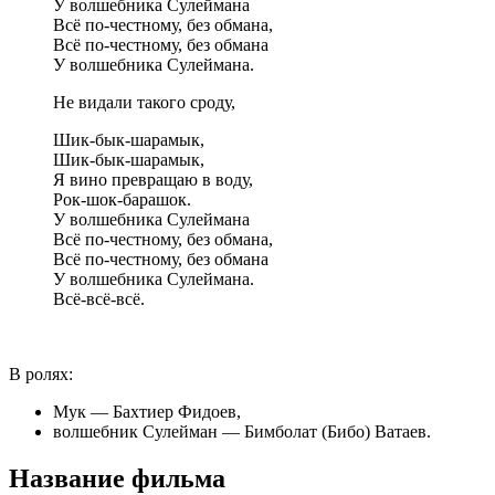
У волшебника Сулеймана
Всё по-честному, без обмана,
Всё по-честному, без обмана
У волшебника Сулеймана.
Не видали такого сроду,
Шик-бык-шарамык,
Шик-бык-шарамык,
Я вино превращаю в воду,
Рок-шок-барашок.
У волшебника Сулеймана
Всё по-честному, без обмана,
Всё по-честному, без обмана
У волшебника Сулеймана.
Всё-всё-всё.
В ролях:
Мук — Бахтиер Фидоев,
волшебник Сулейман — Бимболат (Бибо) Ватаев.
Название фильма