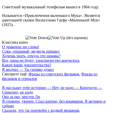
Советский музыкальный телефильм вышел в 1984 году.
Называется «Приключения маленького Мука». Является
адаптацией сказки Вильгельма Гауфа «Маленький Мук»
(1825).
(без оценок)
Классика кино
О драконах ни слова!
Сова, открывай, медведь пришел
Хочешь знать, откуда эти шрамы?
Все, кина не будет, электричество кончилось
Какие ваши доказательства?
Я молчал — Ты громко думал
Смотрите ещё:
Фразы из советских фильмов
,
Фразы из
фильмов и сериалов
Я расскажу тебе историю — Нет, не надо — Короткую —
Серьезно, не надо
Око за око, мистер Ли
Я спокоен, уверен. Спал крепко, без кошмаров. Я активен и
собран
Сказали, что ты портвейн с водкой мешаешь