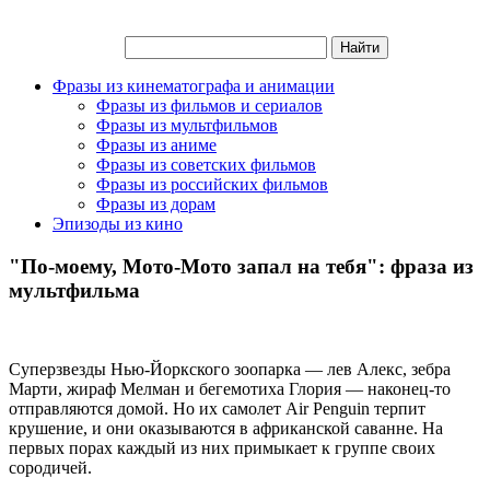
Фразы из кинематографа и анимации
Фразы из фильмов и сериалов
Фразы из мультфильмов
Фразы из аниме
Фразы из советских фильмов
Фразы из российских фильмов
Фразы из дорам
Эпизоды из кино
"По-моему, Мото-Мото запал на тебя": фраза из
мультфильма
Суперзвезды Нью-Йоркского зоопарка — лев Алекс, зебра
Марти, жираф Мелман и бегемотиха Глория — наконец-то
отправляются домой. Но их самолет Air Penguin терпит
крушение, и они оказываются в африканской саванне. На
первых порах каждый из них примыкает к группе своих
сородичей.