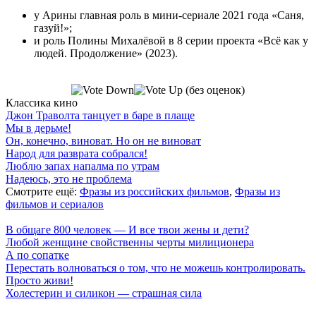
у Арины главная роль в мини-сериале 2021 года «Саня,
газуй!»;
и роль Полины Михалёвой в 8 серии проекта «Всё как у
людей. Продолжение» (2023).
(без оценок)
Классика кино
Джон Траволта танцует в баре в плаще
Мы в дерьме!
Он, конечно, виноват. Но он не виноват
Народ для разврата собрался!
Люблю запах напалма по утрам
Надеюсь, это не проблема
Смотрите ещё:
Фразы из российских фильмов
,
Фразы из
фильмов и сериалов
В общаге 800 человек — И все твои жены и дети?
Любой женщине свойственны черты милиционера
А по сопатке
Перестать волноваться о том, что не можешь контролировать.
Просто живи!
Холестерин и силикон — страшная сила
7 лепестков сакуры
. Поп-культура сегодня