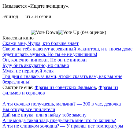
Называется «Ищите женщину».
Эпизод — из 2-й серии.
(без оценок)
Классика кино
Скажи мне, Чудра, кто больше знает
Скоро на тебя наденут деревянный макинтош, и в твоем доме
будет играть музыка. Но ты ее не услышишь!
Он, конечно, виноват. Но он не виноват
Буду бить аккуратно, но сильно
Муля, не нервируй меня
Три дня я гналась за вами, чтобы сказать вам, как вы мне
безразличны!
Смотрите ещё:
Фразы из советских фильмов
,
Фразы из
фильмов и сериалов
А ты сколько получаешь, мальчик? — 300 в час, девочка
Вы откуда все прилетели
Дай мне внука, или я найду тебе замену
А че морда такая злая, предъявить мне что-то хочешь?
А ты не слишком холодна? — У правды нет температуры
7 лепестков сакуры
. Поп-культура сегодня