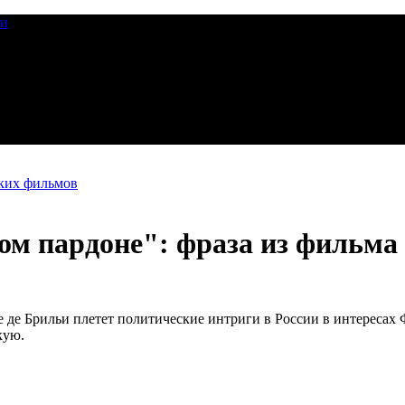
ии
ских фильмов
ом пардоне": фраза из фильма
 де Брильи плетет политические интриги в России в интересах 
кую.