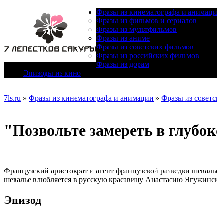
Фразы из кинематографа и анимац
Фразы из фильмов и сериалов
Фразы из мультфильмов
Фразы из аниме
Фразы из советских фильмов
Фразы из российских фильмов
Фразы из дорам
Эпизоды из кино
7ls.ru
»
Фразы из кинематографа и анимации
»
Фразы из совет
"Позвольте замереть в глубок
Французский аристократ и агент французской разведки шевалье
шевалье влюбляется в русскую красавицу Анастасию Ягужинс
Эпизод