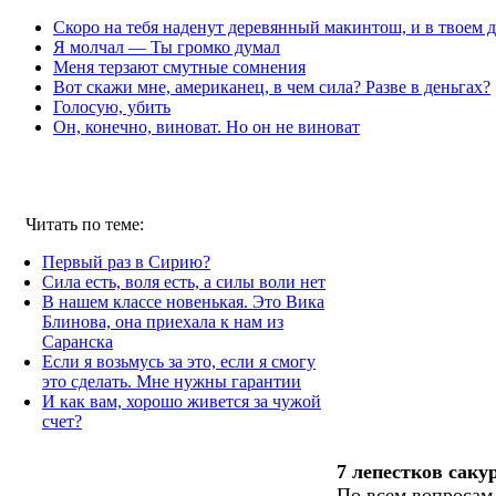
Скоро на тебя наденут деревянный макинтош, и в твоем д
Я молчал — Ты громко думал
Меня терзают смутные сомнения
Вот скажи мне, американец, в чем сила? Разве в деньгах?
Голосую, убить
Он, конечно, виноват. Но он не виноват
Читать по теме:
Первый раз в Сирию?
Сила есть, воля есть, а силы воли нет
В нашем классе новенькая. Это Вика
Блинова, она приехала к нам из
Саранска
Если я возьмусь за это, если я смогу
это сделать. Мне нужны гарантии
И как вам, хорошо живется за чужой
счет?
7 лепестков саку
По всем вопросам