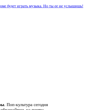
оме будет играть музыка. Но ты ее не услышишь!
ры
. Поп-культура сегодня
 обращайтесь на почту:
semlsakury@yandex.ru