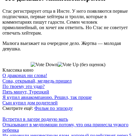
Стас регистрирует отца в Инсте. У него появляются первые
подписчики, первые хейтеры и тролли, которые в
комментариях пишут гадости. Семен человек
прямолинейный, он хочет им ответить. Но Стас не советует
отвечать хейтерам.
Малюга выезжает на очередное дело. Жертва — молодая
девушка.
(без оценок)
Классика кино
О драконах ни слова!
Сова, открывай, медведь пришел
По твоему это удар?
Пять минут, Турецкий
Я купил авиакомпанию. Решил, так проще
Сын купил дом родителей
Смотрите ещё:
Фильм по эпизоду
Встретил в лагере родную мать
Отказывают в медпомощи потому, что она принесла чужого
ребенка
Их отравили неизвестным ядом, который подействует через 5