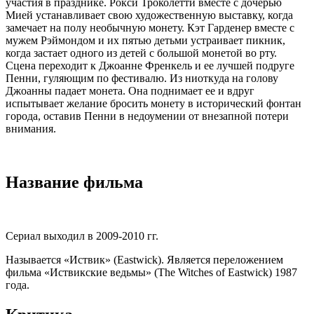
участия в празднике. Рокси Троколетти вместе с дочерью
Мией устанавливает свою художественную выставку, когда
замечает на полу необычную монету. Кэт Гарденер вместе с
мужем Рэймондом и их пятью детьми устраивает пикник,
когда застает одного из детей с большой монетой во рту.
Сцена переходит к Джоанне Френкель и ее лучшей подруге
Пенни, гуляющим по фестивалю. Из ниоткуда на голову
Джоанны падает монета. Она поднимает ее и вдруг
испытывает желание бросить монету в исторический фонтан
города, оставив Пенни в недоумении от внезапной потери
внимания.
Название фильма
Сериал выходил в 2009-2010 гг.
Называется «Иствик» (Eastwick). Является переложением
фильма «Иствикские ведьмы» (The Witches of Eastwick) 1987
года.