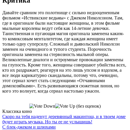
Критика
Давайте сравним это полотнище с сильно недооцененным
фильмом «Иствикские ведьмы» с Джеком Николсоном. Там,
где в оригинале были настоящие женщины, в этом фильме
мыльные королевы ведут себя как 14-летние девочки.
Таинственная и пугающая магия оригинала заменена каким-
то комиксовым менталитетом, где каждая женщина имеет
только одну суперсилу. Сложный и дьявольский Николсон
заменен на очевидного и тупого студента. Порочность
оригинала заменена на стервозность мыльной оперы.
Великолепные диалоги и остроумные провокации заменены
на глупость. Кроме того, женщины совершают убийства всех,
кто их раздражает, реагируя на это лишь упсом и вздохом, а
все люди карикатурно скандальны, потому что, очевидно,
этот сериал хочет стать следующими «Отчаянными
домохозяйками». Есть развивающаяся сюжетная линия, но
кого это волнует, когда сериал настолько ужасен.
(без оценок)
Классика кино
Скоро на тебя наденут деревянный макинтош, и в твоем доме
будет играть музыка. Но ты ее не услышишь!
С блек-джеком и шлюхами