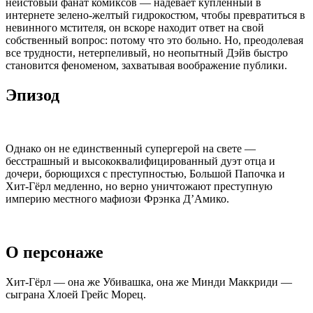
неистовый фанат комиксов — надевает купленный в
интернете зелено-желтый гидрокостюм, чтобы превратиться в
невинного мстителя, он вскоре находит ответ на свой
собственный вопрос: потому что это больно. Но, преодолевая
все трудности, нетерпеливый, но неопытный Дэйв быстро
становится феноменом, захватывая воображение публики.
Эпизод
Однако он не единственный супергерой на свете —
бесстрашный и высококвалифицированный дуэт отца и
дочери, борющихся с преступностью, Большой Папочка и
Хит-Гёрл медленно, но верно уничтожают преступную
империю местного мафиози Фрэнка Д’Амико.
О персонаже
Хит-Гёрл — она же Убивашка, она же Минди Маккриди —
сыграна Хлоей Грейс Морец.