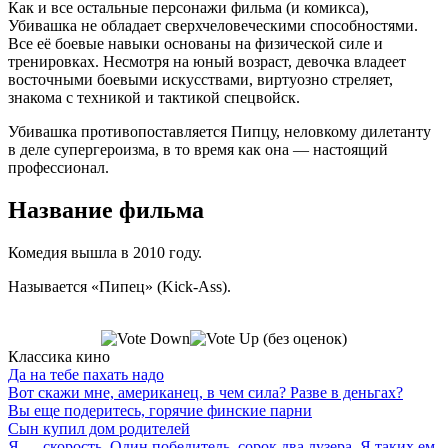
Как и все остальные персонажи фильма (и комикса),
Убивашка не обладает сверхчеловеческими способностями.
Все её боевые навыки основаны на физической силе и
тренировках. Несмотря на юный возраст, девочка владеет
восточными боевыми искусствами, виртуозно стреляет,
знакома с техникой и тактикой спецвойск.
Убивашка противопоставляется Пипцу, неловкому дилетанту
в деле супергероизма, в то время как она — настоящий
профессионал.
Название фильма
Комедия вышла в 2010 году.
Называется «Пипец» (Kick-Ass).
(без оценок)
Классика кино
Да на тебе пахать надо
Вот скажи мне, американец, в чем сила? Разве в деньгах?
Вы еще подеритесь, горячие финские парни
Сын купил дом родителей
Я — скорость. Один победитель, сорок два лузера. Я таких ем