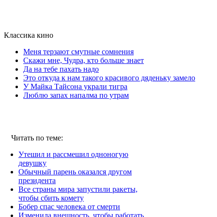
Классика кино
Меня терзают смутные сомнения
Скажи мне, Чудра, кто больше знает
Да на тебе пахать надо
Это откуда к нам такого красивого дяденьку замело
У Майка Тайсона украли тигра
Люблю запах напалма по утрам
Читать по теме:
Утешил и рассмешил одноногую
девушку
Обычный парень оказался другом
президента
Все страны мира запустили ракеты,
чтобы сбить комету
Бобер спас человека от смерти
Изменила внешность, чтобы работать