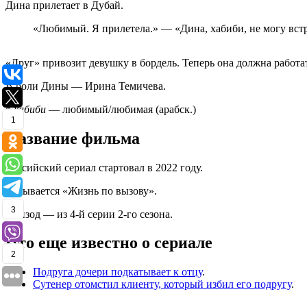
Дина прилетает в Дубай.
«Любимый. Я прилетела.» — «Дина, хабиби, не могу встр
«Друг» привозит девушку в бордель. Теперь она должна работат
В роли Дины — Ирина Темичева.
*
хабиби
— любимый/любимая (арабск.)
1
Название фильма
Российский сериал стартовал в 2022 году.
Называется «Жизнь по вызову».
3
Эпизод — из 4-й серии 2-го сезона.
Что еще известно о сериале
2
Подруга дочери подкатывает к отцу
.
Сутенер отомстил клиенту, который избил его подругу
.