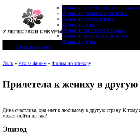
Фразы из кинематографа и анимац
Фразы из фильмов и сериалов
Фразы из мультфильмов
Фразы из аниме
Фразы из советских фильмов
Фразы из российских фильмов
Фразы из дорам
Эпизоды из кино
7ls.ru
»
Что за фильм
»
Фильм по эпизоду
Прилетела к жениху в другую с
Дина счастлива, она едет к любимому в другую страну. К тому 
может пойти не так?
Эпизод