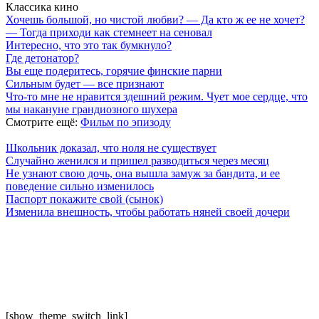
Классика кино
Хочешь большой, но чистой любви? — Да кто ж ее не хочет?
— Тогда приходи как стемнеет на сеновал
Интересно, что это так бумкнуло?
Где детонатор?
Вы еще подеритесь, горячие финские парни
Сильным будет — все признают
Что-то мне не нравится здешний режим. Чует мое сердце, что
мы накануне грандиозного шухера
Смотрите ещё:
Фильм по эпизоду
Школьник доказал, что ноля не существует
Случайно женился и пришел разводиться через месяц
Не узнают свою дочь, она вышла замуж за бандита, и ее
поведение сильно изменилось
Паспорт покажите свой (сынок)
Изменила внешность, чтобы работать няней своей дочери
7 лепестков сакуры
. Поп-культура сегодня
По всем вопросам обращайтесь на почту:
semlsakury@yandex.ru
О нас
Политика конфиденциальности
Пользовательское соглашение
[show_theme_switch_link]