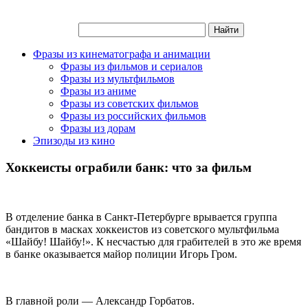
Фразы из кинематографа и анимации
Фразы из фильмов и сериалов
Фразы из мультфильмов
Фразы из аниме
Фразы из советских фильмов
Фразы из российских фильмов
Фразы из дорам
Эпизоды из кино
Хоккеисты ограбили банк: что за фильм
В отделение банка в Санкт-Петербурге врывается группа
бандитов в масках хоккеистов из советского мультфильма
«Шайбу! Шайбу!». К несчастью для грабителей в это же время
в банке оказывается майор полиции Игорь Гром.
В главной роли — Александр Горбатов.