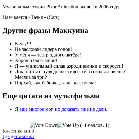
Мультфильм студии Pixar Animation вышел в 2006 году.
Называется «Тачки» (Cars).
Другие фразы Маккуина
К-чау!!!
Не заслоняй лидера гонок!
У меня — театр одного актёра!
Хорошо быть мной!
Я — уникальный сплав аэродинамики и скорости!
Док, но ты с нуля до шестидесяти за сколько рвёшь?
Месяца за три?
Порхай, как бабочка, жаль, как пчела!
Еще цитата из мультфильма
Я еще многое мог, но доказать мне не дали
.
(
+1
баллов,
1
)
Классика кино
Где детонатор?