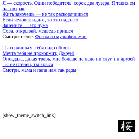
Я — скорость. Один победитель, сорок два лузера. Я таких ем
на завтрак
Жить захочешь — не так раскорячишься
Если человек идиот, то это надолго
Зацените — это чума
Сова, открывай, медведь пришел
Смотрите ещё:
Фразы из мультфильмов
Ты сердишься, тебя надо обнять
Мечта тебя не прокормит, Джоуи!
Опоздала, дикая тварь, мне больше не надо ни слуг, ни друзей
Ты не птенец, ты крыса
Смотри, мама и папа нам так рады
7 лепестков сакуры
. Поп-культура сегодня
По всем вопросам обращайтесь на почту:
semlsakury@yandex.ru
О нас
Политика конфиденциальности
Пользовательское соглашение
[show_theme_switch_link]