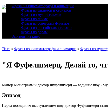
Фразы из кинематографа и анимации
Фразы из фильмов и сериалов
Фразы из мультфильмов
Фразы из аниме
Фразы из советских фильмов
Фразы из российских фильмов
Фразы из дорам
Эпизоды из кино
7ls.ru
»
Фразы из кинематографа и анимации
»
Фразы из мульт
"Я Фуфелшмерц. Делай то, чт
Майор Монограмм и доктор Фуфелшмерц — ведущие шоу «Муз
Эпизод
Перед последним выступлением шоу доктор Фуфелшмерц ставит 