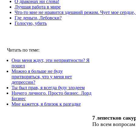
О драконах ни слова!
Лучшая работа в мире
Что-то мне не нравится здешний режим. Чует мое сердце
Где деньги, Лебовски?
Голосую, убить
Читать по теме:
Они меня ждут, эти неприятности? Я
пошел
Можно я больше не буду
притворяться, что у меня нет
депрессии?
Ты был прав, я всегда буду злодеем
Ничего личного. Просто бизнес. Лорд
Бизнес
Мне кажется, я близок к разгадке
7 лепестков саку
По всем вопросам
О нас