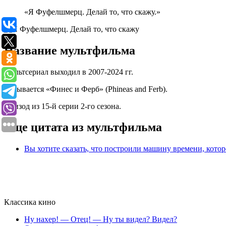
«Я Фуфелшмерц. Делай то, что скажу.»
Название мультфильма
Мультсериал выходил в 2007-2024 гг.
Называется «Финес и Ферб» (Phineas and Ferb).
Эпизод из 15-й серии 2-го сезона.
Еще цитата из мультфильма
Вы хотите сказать, что построили машину времени, кото
Классика кино
Ну нахер! — Отец! — Ну ты видел? Видел?