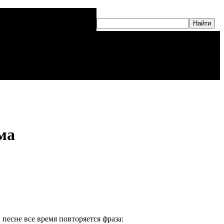
ма
есне все время повторяется фраза: