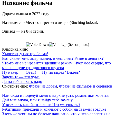
Название фильма
Дорама вышла в 2022 году.
Называется «Месть от третьего лица» (3inching boksu).
Эпизод — из 8-й серии.
(без оценок)
Классика кино
Хьюстон, у нас проблема!
Вот скажи мне, американец, в чем сила? Разве в деньгах?
Что-то мне не нравится здешний режим. Чует мое сердце, что
мы накануне грандиозного шухера
Ну нахер! — Отец! — Ну ты видел? Видел?
Зацените — это чума
Да на тебе пахать надо
Смотрите ещё:
Фразы из дорам
,
Фразы из фильмов и сериалов
Иди сюда и поцелуй меня в жаркие уста, романтики хочется
Дай мне внука, или я найду тебе замену
У всех есть какой-то талант. Что умеешь ты?
Ребятишки приехали и кончают с собой на свежем воздухе
Здесь же черным по белому написано, что у него аллергия на