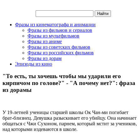
Фразы из кинематографа и анимации
Фразы из фильмов и сериалов
Фразы из мультфильмов
Фразы из аниме
Фразы из советских фильмов
Фразы из российских фильмов
Фразы из дорам
Эпизоды из кино
"То есть, ты хочешь чтобы мы ударили его
кирпичом по голове?" - "А почему нет?": фраза
из дорамы
У 19-летней ученицы старшей школы Ок Чан-ми погибает
брат-близнец. Девушка разыскивает его убийцу. Она начинает
общаться с Чжи Сухоном, парнем, который мстит за учеников,
над которыми издеваются в школе.