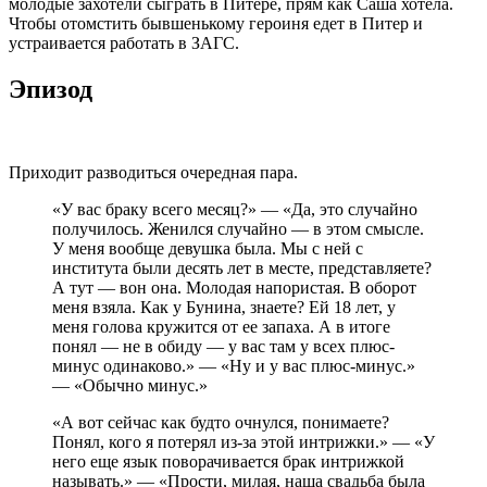
молодые захотели сыграть в Питере, прям как Саша хотела.
Чтобы отомстить бывшенькому героиня едет в Питер и
устраивается работать в ЗАГС.
Эпизод
Приходит разводиться очередная пара.
«У вас браку всего месяц?» — «Да, это случайно
получилось. Женился случайно — в этом смысле.
У меня вообще девушка была. Мы с ней с
института были десять лет в месте, представляете?
А тут — вон она. Молодая напористая. В оборот
меня взяла. Как у Бунина, знаете? Ей 18 лет, у
меня голова кружится от ее запаха. А в итоге
понял — не в обиду — у вас там у всех плюс-
минус одинаково.» — «Ну и у вас плюс-минус.»
— «Обычно минус.»
«А вот сейчас как будто очнулся, понимаете?
Понял, кого я потерял из-за этой интрижки.» — «У
него еще язык поворачивается брак интрижкой
называть.» — «Прости, милая, наша свадьба была