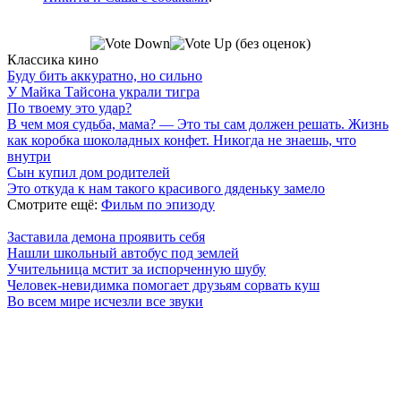
(без оценок)
Классика кино
Буду бить аккуратно, но сильно
У Майка Тайсона украли тигра
По твоему это удар?
В чем моя судьба, мама? — Это ты сам должен решать. Жизнь
как коробка шоколадных конфет. Никогда не знаешь, что
внутри
Сын купил дом родителей
Это откуда к нам такого красивого дяденьку замело
Смотрите ещё:
Фильм по эпизоду
Заставила демона проявить себя
Нашли школьный автобус под землей
Учительница мстит за испорченную шубу
Человек-невидимка помогает друзьям сорвать куш
Во всем мире исчезли все звуки
7 лепестков сакуры
. Поп-культура сегодня
По всем вопросам обращайтесь на почту:
semlsakury@yandex.ru
О нас
Политика конфиденциальности