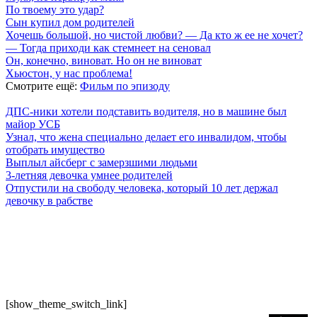
По твоему это удар?
Сын купил дом родителей
Хочешь большой, но чистой любви? — Да кто ж ее не хочет?
— Тогда приходи как стемнеет на сеновал
Он, конечно, виноват. Но он не виноват
Хьюстон, у нас проблема!
Смотрите ещё:
Фильм по эпизоду
ДПС-ники хотели подставить водителя, но в машине был
майор УСБ
Узнал, что жена специально делает его инвалидом, чтобы
отобрать имущество
Выплыл айсберг с замерзшими людьми
3-летняя девочка умнее родителей
Отпустили на свободу человека, который 10 лет держал
девочку в рабстве
7 лепестков сакуры
. Поп-культура сегодня
По всем вопросам обращайтесь на почту:
semlsakury@yandex.ru
О нас
Политика конфиденциальности
Пользовательское соглашение
[show_theme_switch_link]