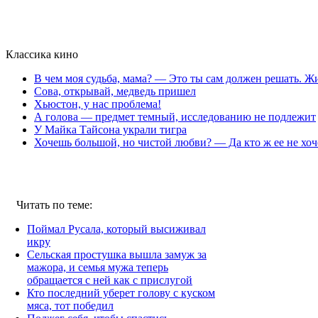
Классика кино
В чем моя судьба, мама? — Это ты сам должен решать. Жи
Сова, открывай, медведь пришел
Хьюстон, у нас проблема!
А голова — предмет темный, исследованию не подлежит
У Майка Тайсона украли тигра
Хочешь большой, но чистой любви? — Да кто ж ее не хоч
Читать по теме:
Поймал Русала, который высиживал
икру
Сельская простушка вышла замуж за
мажора, и семья мужа теперь
обращается с ней как с прислугой
Кто последний уберет голову с куском
мяса, тот победил