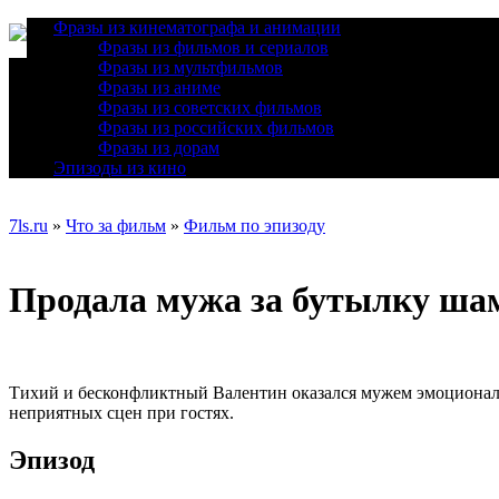
Фразы из кинематографа и анимации
Фразы из фильмов и сериалов
Фразы из мультфильмов
Фразы из аниме
Фразы из советских фильмов
Фразы из российских фильмов
Фразы из дорам
Эпизоды из кино
7ls.ru
»
Что за фильм
»
Фильм по эпизоду
Продала мужа за бутылку шам
Тихий и бесконфликтный Валентин оказался мужем эмоциональн
неприятных сцен при гостях.
Эпизод