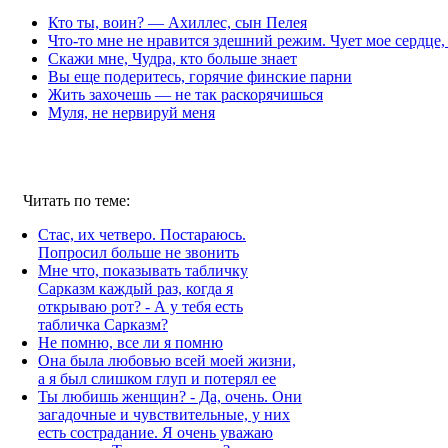
Кто ты, воин? — Ахиллес, сын Пелея
Что-то мне не нравится здешний режим. Чует мое сердце
Скажи мне, Чудра, кто больше знает
Вы еще подеритесь, горячие финские парни
Жить захочешь — не так раскорячишься
Муля, не нервируй меня
Читать по теме:
Стас, их четверо. Постараюсь.
Попросил больше не звонить
Мне что, показывать табличку
Сарказм каждый раз, когда я
открываю рот? - А у тебя есть
табличка Сарказм?
Не помню, все ли я помню
Она была любовью всей моей жизни,
а я был слишком глуп и потерял ее
Ты любишь женщин? - Да, очень. Они
загадочные и чувствительные, у них
есть сострадание. Я очень уважаю