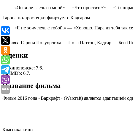
«Он хочет лечь со мной» — «Что простите?» — «Ты пора
Гарона по-простецки флиртует с Кадгаром.
«Я не хочу лечь с тобой.» — «Хорошо. Пара из тебя так се
В ролях: Гарона Полуорчиха — Пола Паттон, Кадгар — Бен Ш
Оценки
На кинопоиске: 7,6.
На IMDb: 6,7.
Название фильма
Фильм 2016 года «Варкрафт» (Warcraft) является адаптацией 
Классика кино