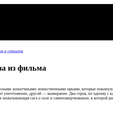
в и сериалов
за из фильма
асными захватчиками: воинственными орками, которые покинули
ит уничтожение, другой — вымирание. Два героя, по одному с 
ся захватывающая сага о силе и самопожертвовании, в которой р