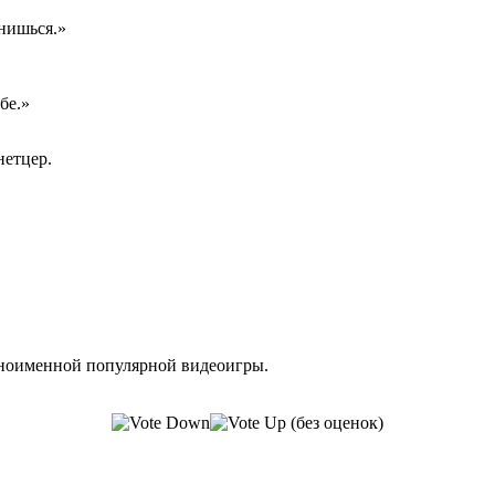
нишься.»
бе.»
нетцер.
одноименной популярной видеоигры.
(без оценок)