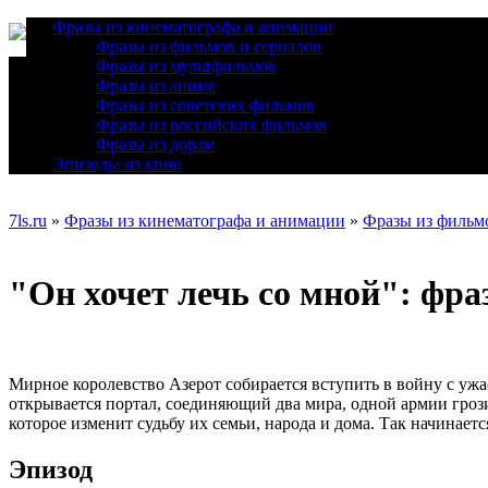
Фразы из кинематографа и анимации
Фразы из фильмов и сериалов
Фразы из мультфильмов
Фразы из аниме
Фразы из советских фильмов
Фразы из российских фильмов
Фразы из дорам
Эпизоды из кино
7ls.ru
»
Фразы из кинематографа и анимации
»
Фразы из фильмо
"Он хочет лечь со мной": фра
Мирное королевство Азерот собирается вступить в войну с уж
открывается портал, соединяющий два мира, одной армии гроз
которое изменит судьбу их семьи, народа и дома. Так начинает
Эпизод