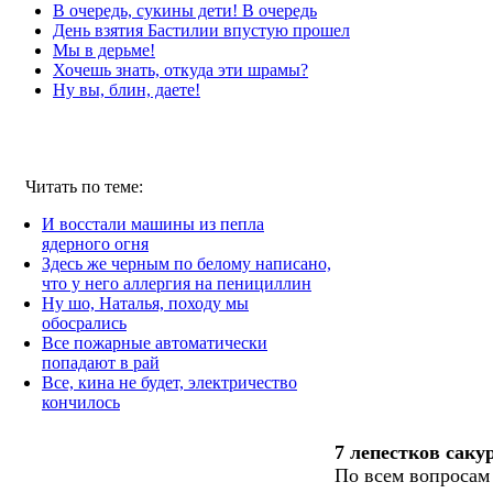
В очередь, сукины дети! В очередь
День взятия Бастилии впустую прошел
Мы в дерьме!
Хочешь знать, откуда эти шрамы?
Ну вы, блин, даете!
Читать по теме:
И восстали машины из пепла
ядерного огня
Здесь же черным по белому написано,
что у него аллергия на пенициллин
Ну шо, Наталья, походу мы
обосрались
Все пожарные автоматически
попадают в рай
Все, кина не будет, электричество
кончилось
7 лепестков саку
По всем вопросам