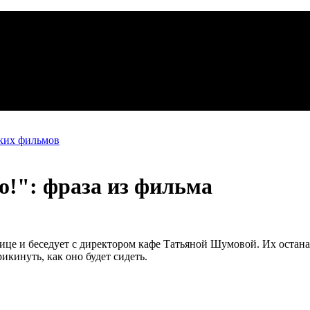
ских фильмов
о!": фраза из фильма
це и беседует с директором кафе Татьяной Шумовой. Их останав
икинуть, как оно будет сидеть.