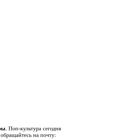
ры
. Поп-культура сегодня
 обращайтесь на почту:
semlsakury@yandex.ru