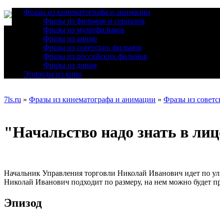
Фразы из кинематографа и анимации
Фразы из фильмов и сериалов
Фразы из мультфильмов
Фразы из аниме
Фразы из советских фильмов
Фразы из российских фильмов
Фразы из дорам
Эпизоды из кино
7ls.ru
»
Фразы из кинематографа и анимации
»
Фразы из совет
"Начальство надо знать в лиц
Начальник Управления торговли Николай Иванович идет по ули
Николай Иванович подходит по размеру, на нем можно будет пр
Эпизод