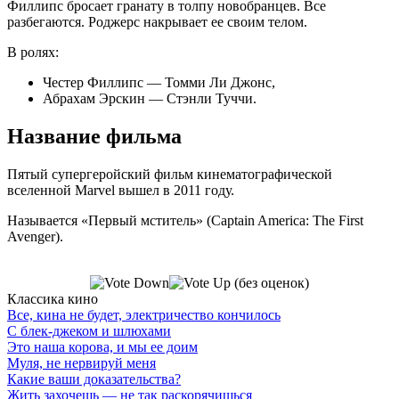
Филлипс бросает гранату в толпу новобранцев. Все
разбегаются. Роджерс накрывает ее своим телом.
В ролях:
Честер Филлипс — Томми Ли Джонс,
Абрахам Эрскин — Стэнли Туччи.
Название фильма
Пятый супергеройский фильм кинематографической
вселенной Marvel вышел в 2011 году.
Называется «Первый мститель» (Captain America: The First
Avenger).
(без оценок)
Классика кино
Все, кина не будет, электричество кончилось
С блек-джеком и шлюхами
Это наша корова, и мы ее доим
Муля, не нервируй меня
Какие ваши доказательства?
Жить захочешь — не так раскорячишься