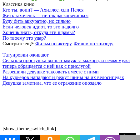
Классика кино
Кто ты, воин? — Ахиллес, сын Пелея
Жить захочешь — не так раскорячишься
Буду бить аккуратно, но сильно
Если человек идиот, то это надолго
Хочешь знать, откуда эти шрамы?
По твоему это удар?
Смотрите ещё:
Фильм по актеру
,
Фильм по эпизоду
Татуировки оживают
Сельская простушка вышла замуж за мажора, и семья мужа
теперь обращается с ней как с прислугой
Разрешили девушке таксовать вместе с ними
На курьеров нападают и режут шины на их велосипедах
Девушка заметила, что ее отражение опоздало
7 лепестков сакуры
. Поп-культура сегодня
По всем вопросам обращайтесь на почту:
semlsakury@yandex.ru
О нас
Политика конфиденциальности
Пользовательское соглашение
[show_theme_switch_link]