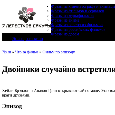
Фразы из кинематографа и анимац
Фразы из фильмов и сериалов
Фразы из мультфильмов
Фразы из аниме
Фразы из советских фильмов
Фразы из российских фильмов
Фразы из дорам
Эпизоды из кино
7ls.ru
»
Что за фильм
»
Фильм по эпизоду
Двойники случайно встретили
Хейли Брэндон и Авалон Грин открывают сайт о моде. Эта сюжет
враги друзьями.
Эпизод