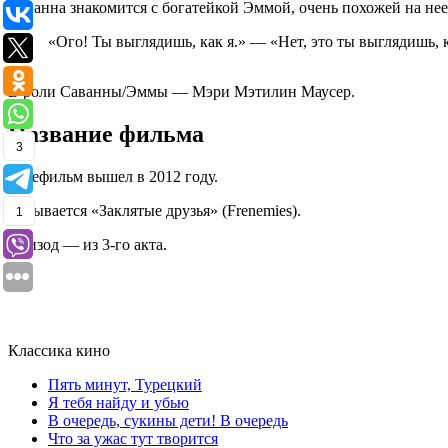
Саванна знакомится с богатейкой Эммой, очень похожей на не
«Ого! Ты выглядишь, как я.» — «Нет, это ты выглядишь, к
В роли Саванны/Эммы — Мэри Мэтилин Маусер.
Название фильма
3
Телефильм вышел в 2012 году.
Называется «Заклятые друзья» (Frenemies).
1
Эпизод — из 3-го акта.
Классика кино
Пять минут, Турецкий
Я тебя найду и убью
В очередь, сукины дети! В очередь
Что за ужас тут творится