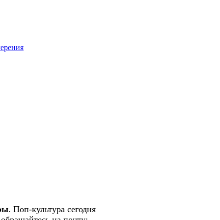
мерения
ры
. Поп-культура сегодня
 обращайтесь на почту:
semlsakury@yandex.ru