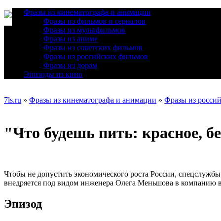
Фразы из кинематографа и анимации
Фразы из фильмов и сериалов
Фразы из мультфильмов
Фразы из аниме
Фразы из советских фильмов
Фразы из российских фильмов
Фразы из дорам
Эпизоды из кино
7ls.ru
»
Фразы из кинематографа и анимации
»
Фразы из росси
"Что будешь пить: красное, бе
Чтобы не допустить экономического роста России, спецслужб
внедряется под видом инженера Олега Меньшова в компанию в
Эпизод