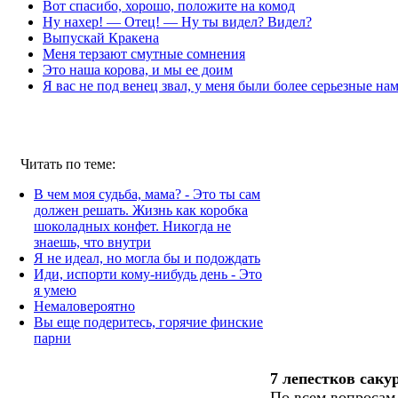
Вот спасибо, хорошо, положите на комод
Ну нахер! — Отец! — Ну ты видел? Видел?
Выпускай Кракена
Меня терзают смутные сомнения
Это наша корова, и мы ее доим
Я вас не под венец звал, у меня были более серьезные на
Читать по теме:
В чем моя судьба, мама? - Это ты сам
должен решать. Жизнь как коробка
шоколадных конфет. Никогда не
знаешь, что внутри
Я не идеал, но могла бы и подождать
Иди, испорти кому-нибудь день - Это
я умею
Немаловероятно
Вы еще подеритесь, горячие финские
парни
7 лепестков саку
По всем вопросам