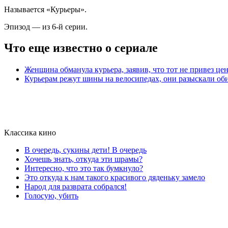
Называется «Курьеры».
Эпизод — из 6-й серии.
Что еще известно о сериале
Женщина обманула курьера, заявив, что тот не привез ц
Курьерам режут шины на велосипедах, они разыскали оби
Классика кино
В очередь, сукины дети! В очередь
Хочешь знать, откуда эти шрамы?
Интересно, что это так бумкнуло?
Это откуда к нам такого красивого дяденьку замело
Народ для разврата собрался!
Голосую, убить