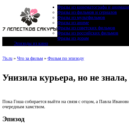
Фразы из кинематографа и анимац
Фразы из фильмов и сериалов
Фразы из мультфильмов
Фразы из аниме
Фразы из советских фильмов
Фразы из российских фильмов
Фразы из дорам
Эпизоды из кино
7ls.ru
»
Что за фильм
»
Фильм по эпизоду
Унизила курьера, но не знала,
Пока Гоша собирается выйти на связя с отцом, а Павла Иванов
очередным хамством.
Эпизод