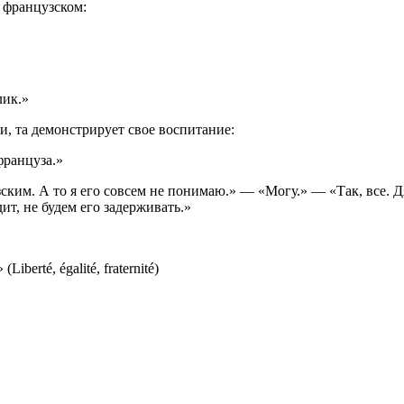
а французском:
лик.»
и, та демонстрирует свое воспитание:
француза.»
ким. А то я его совсем не понимаю.» — «Могу.» — «Так, все. Дя
дит, не будем его задерживать.»
berté, égalité, fraternité)