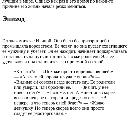
лучшим в мире. Однако как раз в это время по какой-то
причине его жизнь начала резко меняться.
Эпизод
Эл знакомится с Иливой. Она была беспризорницей и
промышляла воровством. Ее ловят, но она кусает схватившего
ее мужчину и убегает. Эл ее находит, начинает подкармливать
и наставлять на путь истинный. Позже родители Эла ее
удочеряют и она становится его приемной сестрой.
«Кто это?» — «Похоже просто воришка овощей.»
— «А зачем ей воровать чужие овощи?» —
«Видимо ей совсем негде достать еду. Ее родители
или умерли, или бросили ее.» — «Значит, у нее
никого нет?» — «Похоже, нет. А живет она скорее
всего в пещере на горе или вроде того.» — «В
пещере, а что теперь с ней будет?» — «Жалко
девчушку. Но теперь скорее всего они просто
сдадут ее работорговцам.»