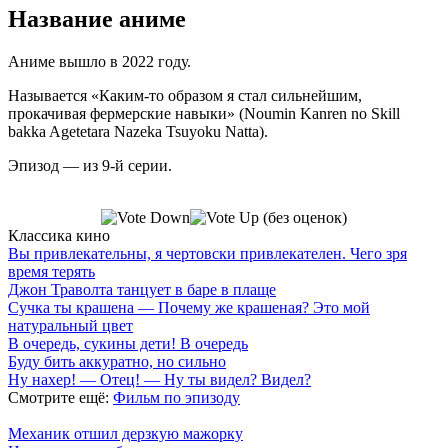
Название аниме
Аниме вышло в 2022 году.
Называется «Каким-то образом я стал сильнейшим,
прокачивая фермерские навыки» (Noumin Kanren no Skill
bakka Agetetara Nazeka Tsuyoku Natta).
Эпизод — из 9-й серии.
(без оценок)
Классика кино
Вы привлекательны, я чертовски привлекателен. Чего зря
время терять
Джон Траволта танцует в баре в плаще
Сучка ты крашена — Почему же крашеная? Это мой
натуральный цвет
В очередь, сукины дети! В очередь
Буду бить аккуратно, но сильно
Ну нахер! — Отец! — Ну ты видел? Видел?
Смотрите ещё:
Фильм по эпизоду
Механик отшил дерзкую мажорку