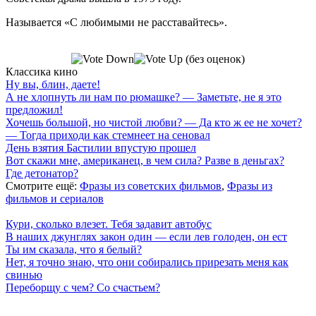
Называется «С любимыми не расставайтесь».
(без оценок)
Классика кино
Ну вы, блин, даете!
А не хлопнуть ли нам по рюмашке? — Заметьте, не я это
предложил!
Хочешь большой, но чистой любви? — Да кто ж ее не хочет?
— Тогда приходи как стемнеет на сеновал
День взятия Бастилии впустую прошел
Вот скажи мне, американец, в чем сила? Разве в деньгах?
Где детонатор?
Смотрите ещё:
Фразы из советских фильмов
,
Фразы из
фильмов и сериалов
Кури, сколько влезет. Тебя задавит автобус
В наших джунглях закон один — если лев голоден, он ест
Ты им сказала, что я белый?
Нет, я точно знаю, что они собирались прирезать меня как
свинью
Переборщу с чем? Со счастьем?
7 лепестков сакуры
. Поп-культура сегодня