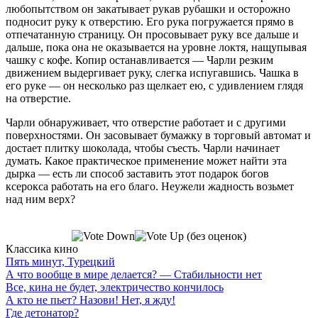
любопытством он закатывает рукав рубашки и осторожно
подносит руку к отверстию. Его рука погружается прямо в
отпечатанную страницу. Он просовывает руку все дальше и
дальше, пока она не оказывается на уровне локтя, нащупывая
чашку с кофе. Копир останавливается — Чарли резким
движением выдергивает руку, слегка испугавшись. Чашка в
его руке — он несколько раз щелкает ею, с удивлением глядя
на отверстие.
Чарли обнаруживает, что отверстие работает и с другими
поверхностями. Он засовывает бумажку в торговый автомат и
достает плитку шоколада, чтобы съесть. Чарли начинает
думать. Какое практическое применение может найти эта
дырка — есть ли способ заставить этот подарок богов
ксерокса работать на его благо. Неужели жадность возьмет
над ним верх?
(без оценок)
Классика кино
Пять минут, Турецкий
А что вообще в мире делается? — Стабильности нет
Все, кина не будет, электричество кончилось
А кто не пьет? Назови! Нет, я жду!
Где детонатор?