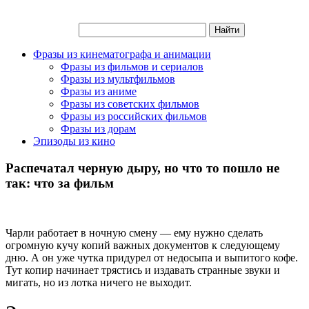
Фразы из кинематографа и анимации
Фразы из фильмов и сериалов
Фразы из мультфильмов
Фразы из аниме
Фразы из советских фильмов
Фразы из российских фильмов
Фразы из дорам
Эпизоды из кино
Распечатал черную дыру, но что то пошло не
так: что за фильм
Чарли работает в ночную смену — ему нужно сделать
огромную кучу копий важных документов к следующему
дню. А он уже чутка придурел от недосыпа и выпитого кофе.
Тут копир начинает трястись и издавать странные звуки и
мигать, но из лотка ничего не выходит.