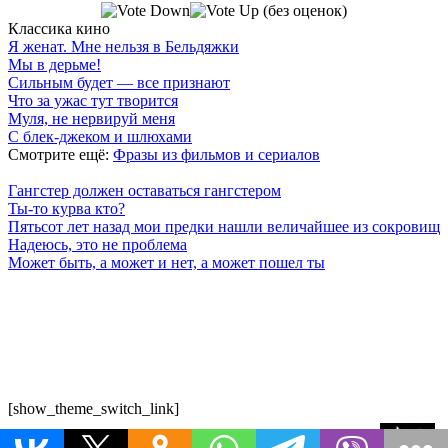
(без оценок)
Классика кино
Я женат. Мне нельзя в Бельдяжки
Мы в дерьме!
Сильным будет — все признают
Что за ужас тут творится
Муля, не нервируй меня
С блек-джеком и шлюхами
Смотрите ещё:
Фразы из фильмов и сериалов
Гангстер должен оставаться гангстером
Ты-то курва кто?
Пятьсот лет назад мои предки нашли величайшее из сокровищ
Надеюсь, это не проблема
Может быть, а может и нет, а может пошел ты
7 лепестков сакуры
. Поп-культура сегодня
По всем вопросам обращайтесь на почту:
semlsakury@yandex.ru
О нас
Политика конфиденциальности
Пользовательское соглашение
[show_theme_switch_link]