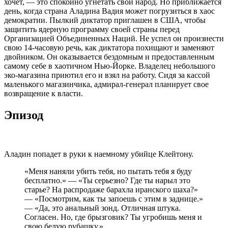
хочет, — это спокойно угнетать свой народ. Но приближается
день, когда страна Аладина Вадия может погрузиться в хаос
демократии. Пылкий диктатор приглашен в США, чтобы
защитить ядерную программу своей страны перед
Организацией Объединенных Наций. Не успел он произнести
свою 14-часовую речь, как диктатора похищают и заменяют
двойником. Он оказывается бездомным и предоставленным
самому себе в хаотичном Нью-Йорке. Владелец небольшого
эко-магазина приютил его и взял на работу. Сидя за кассой
маленького магазинчика, адмирал-генерал планирует свое
возвращение к власти.
Эпизод
Аладин попадет в руки к наемному убийце Клейтону.
«Меня наняли убить тебя, но пытать тебя я буду
бесплатно.» — «Ты серьезно? Где ты нарыл это
старье? На распродаже барахла иранского шаха?»
— «Посмотрим, как ты запоешь с этим в заднице.»
— «Да, это анальный зонд. Отличная штука.
Согласен. Но, где брызговик? Ты угробишь меня и
свою белую рубашку.»