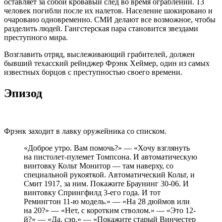
оставляет за собой кровавый след во время ограблений. 13
человек погибли после их налетов. Население шокировано и
очаровано одновременно. СМИ делают все возможное, чтобы
разделить людей. Гангстерская пара становится звездами
преступного мира.
Возглавить отряд, выслеживающий грабителей, должен
бывший техасский рейнджер Фрэнк Хеймер, один из самых
известных борцов с преступностью своего времени.
Эпизод
Фрэнк заходит в лавку оружейника со списком.
«Доброе утро. Вам помочь?» — «Хочу взглянуть
на пистолет-пулемет Томпсона. И автоматическую
винтовку Кольт Монитор — там наверху, со
специальной рукояткой. Автоматический Кольт, и
Смит 1917, за ним. Покажите Браунинг 30-06. И
винтовку Спрингфилд 3-его года. И тот
Ремингтон 11-ю модель.» — «На 28 дюймов или
на 20?» — «Нет, с коротким стволом.» — «Это 12-
й?» — «Да, сэр.» — «Покажите старый Винчестер