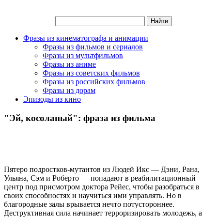
Фразы из кинематографа и анимации
Фразы из фильмов и сериалов
Фразы из мультфильмов
Фразы из аниме
Фразы из советских фильмов
Фразы из российских фильмов
Фразы из дорам
Эпизоды из кино
"Эй, косолапый": фраза из фильма
Пятеро подростков-мутантов из Людей Икс — Дэни, Рана,
Ульяна, Сэм и Роберто — попадают в реабилитационный
центр под присмотром доктора Рейес, чтобы разобраться в
своих способностях и научиться ими управлять. Но в
благородные залы врывается нечто потустороннее.
Деструктивная сила начинает терроризировать молодежь, а