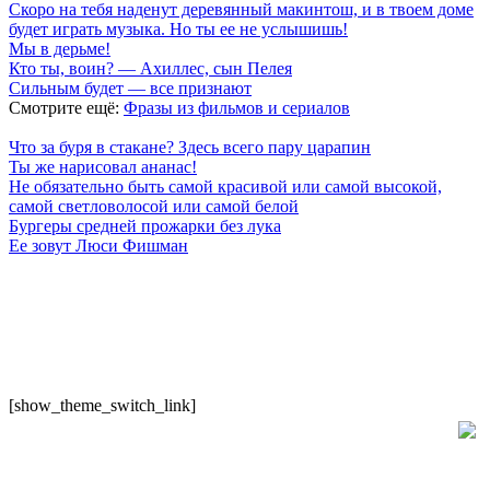
Скоро на тебя наденут деревянный макинтош, и в твоем доме
будет играть музыка. Но ты ее не услышишь!
Мы в дерьме!
Кто ты, воин? — Ахиллес, сын Пелея
Сильным будет — все признают
Смотрите ещё:
Фразы из фильмов и сериалов
Что за буря в стакане? Здесь всего пару царапин
Ты же нарисовал ананас!
Не обязательно быть самой красивой или самой высокой,
самой светловолосой или самой белой
Бургеры средней прожарки без лука
Ее зовут Люси Фишман
7 лепестков сакуры
. Поп-культура сегодня
По всем вопросам обращайтесь на почту:
semlsakury@yandex.ru
О нас
Политика конфиденциальности
Пользовательское соглашение
[show_theme_switch_link]