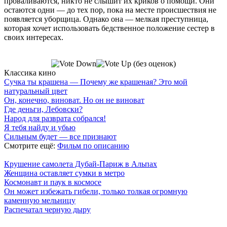
проваливаются, никто не слышит их криков о помощи. Они
остаются одни — до тех пор, пока на месте происшествия не
появляется уборщица. Однако она — мелкая преступница,
которая хочет использовать бедственное положение сестер в
своих интересах.
(без оценок)
Классика кино
Сучка ты крашена — Почему же крашеная? Это мой
натуральный цвет
Он, конечно, виноват. Но он не виноват
Где деньги, Лебовски?
Народ для разврата собрался!
Я тебя найду и убью
Сильным будет — все признают
Смотрите ещё:
Фильм по описанию
Крушение самолета Дубай-Париж в Альпах
Женщина оставляет сумки в метро
Космонавт и паук в космосе
Он может избежать гибели, только толкая огромную
каменную мельницу
Распечатал черную дыру
7 лепестков сакуры
. Поп-культура сегодня