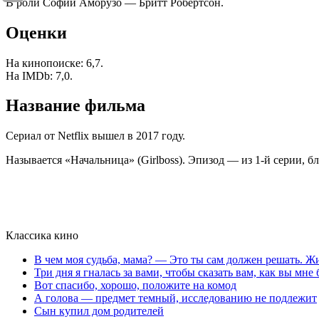
В роли Софии Аморузо — Бритт Робертсон.
Оценки
На кинопоиске: 6,7.
На IMDb: 7,0.
Название фильма
Сериал от Netflix вышел в 2017 году.
Называется «Начальница» (Girlboss). Эпизод — из 1-й серии, бл
Классика кино
В чем моя судьба, мама? — Это ты сам должен решать. Жи
Три дня я гналась за вами, чтобы сказать вам, как вы мне
Вот спасибо, хорошо, положите на комод
А голова — предмет темный, исследованию не подлежит
Сын купил дом родителей