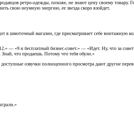
одавцов ретро-одежды, похоже, не знают цену своему товару. Г
авить свою неумную энергию, ее звезда скоро взойдет.
ит в шмоточный магазин, где присматривает себе винтажную ко
12.» — «9 и бесплатный бизнес-совет.» — «Идет. Ну, что за со
. Знай, что продаешь. Потому что тебя обули.»
же, доступные озвучки полноценного просмотра дают другие пере
ыграли.»