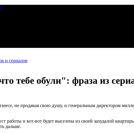
ии
в и сериалов
что тебе обули": фраза из сери
 бизнесе, не продавая свою душу, и генеральным директором ми
мест работы и вот-вот будет выселена из своей захудалой кварти
ть дальше.