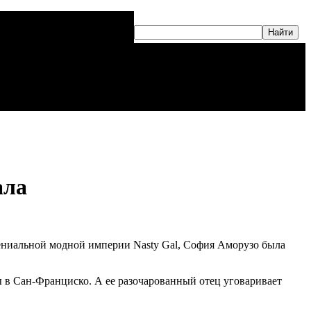
ала
ллениальной модной империи Nasty Gal, София Аморузо была
ры в Сан-Франциско. А ее разочарованный отец уговаривает