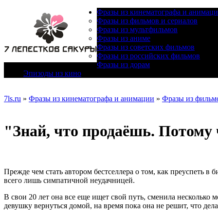
Фразы из кинематографа и анимац
Фразы из фильмов и сериалов
Фразы из мультфильмов
Фразы из аниме
Фразы из советских фильмов
Фразы из российских фильмов
Фразы из дорам
Эпизоды из кино
7ls.ru
»
Фразы из кинематографа и анимации
»
Фразы из фильмо
"Знай, что продаёшь. Потому 
Прежде чем стать автором бестселлера о том, как преуспеть в
всего лишь симпатичной неудачницей.
В свои 20 лет она все еще ищет свой путь, сменила несколько 
девушку вернуться домой, на время пока она не решит, что дела