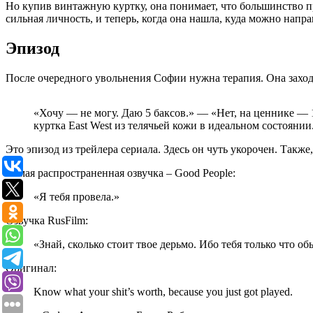
Но купив винтажную куртку, она понимает, что большинство пр
сильная личность, и теперь, когда она нашла, куда можно напр
Эпизод
После очередного увольнения Софии нужна терапия. Она заход
«Хочу — не могу. Даю 5 баксов.» — «Нет, на ценнике — 
куртка East West из телячьей кожи в идеальном состоянии
Это эпизод из трейлера сериала. Здесь он чуть укорочен. Так
Самая распространенная озвучка – Good People:
«Я тебя провела.»
Озвучка RusFilm:
«Знай, сколько стоит твое дерьмо. Ибо тебя только что об
Оригинал:
Know what your shit’s worth, because you just got played.