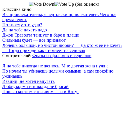
(без оценок)
Классика кино
Вы привлекательны, я чертовски привлекателен. Чего зря
время терять
По твоему это удар?
Да на тебе пахать надо
Джон Траволта танцует в баре в плаще
Сильным будет — все признают
Хочешь большой, но чистой любви? — Да кто ж ее не хочет?
— Тогда приходи как стемнеет на сеновал
Смотрите ещё:
Фразы из фильмов и сериалов
Я на тебе никогда не женюсь. Мне другая жена нужна
По ночам ты убиваешь целыми семьями, а сам спокойно
ужинаешь
Извини, не хотел напугать
Люби, корми и никогда не бросай
Пошью костюм с отливом — и в Ялту!
7 лепестков сакуры
. Поп-культура сегодня
По всем вопросам обращайтесь на почту:
semlsakury@yandex.ru
О нас
Политика конфиденциальности
Пользовательское соглашение