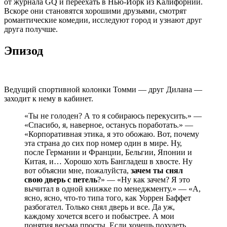
от журнала GQ и переехать в Нью-Йорк из Калифорнии.
Вскоре они становятся хорошими друзьями, смотрят
романтические комедии, исследуют город и узнают друг
друга получше.
Эпизод
Ведущий спортивной колонки Томми — друг Дилана —
заходит к нему в кабинет.
«Ты не голоден? А то я собираюсь перекусить.» —
«Спасибо, я, наверное, останусь поработать.» —
«Корпоративная этика, я это обожаю. Вот, почему
эта страна до сих пор номер один в мире. Ну,
после Германии и Франции, Бельгии, Японии и
Китая, и… Хорошо хоть Бангладеш в хвосте. Ну
вот объясни мне, пожалуйста,
зачем ты снял
свою дверь с петель
?» — «Ну как зачем? Я это
вычитал в одной книжке по менеджменту.» — «А,
ясно, ясно, что-то типа того, как Уоррен Баффет
разбогател. Только снял дверь и все. Да уж,
каждому хочется всего и побыстрее. А мои
понятия весьма просты. Если хочешь похудеть,