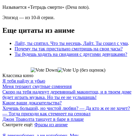
Называется «Тетрадь смерти» (Desu noto).
Эпизод — из 10-й серии.
Еще цитаты из аниме
Лайт, ты спятил. Что ты несешь, Лайт. Ты сошел с ума
.
Почему ты так пристально смотришь на свои часы?
Ты будешь ходить на свидания с другими девушками?
(без оценок)
Классика кино
Я тебя найду и убью
Меня терзают смутные сомнения
Скоро на тебя наденут деревянный макинтош, и в твоем доме
будет играть музыка. Но ты ее не услышишь!
Какие ваши доказательства?
Хочешь большой, но чистой любви? — Да кто ж ее не хочет?
— Тогда приходи как стемнеет на сеновал
Джон Траволта танцует в баре в плаще
Смотрите ещё:
Фразы из аниме
Я демоноборец, а не котоборец. Мяу