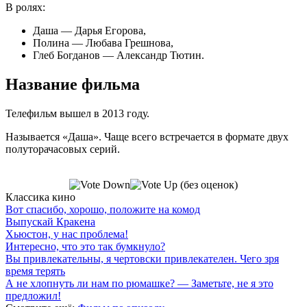
В ролях:
Даша — Дарья Егорова,
Полина — Любава Грешнова,
Глеб Богданов — Александр Тютин.
Название фильма
Телефильм вышел в 2013 году.
Называется «Даша». Чаще всего встречается в формате двух
полуторачасовых серий.
(без оценок)
Классика кино
Вот спасибо, хорошо, положите на комод
Выпускай Кракена
Хьюстон, у нас проблема!
Интересно, что это так бумкнуло?
Вы привлекательны, я чертовски привлекателен. Чего зря
время терять
А не хлопнуть ли нам по рюмашке? — Заметьте, не я это
предложил!