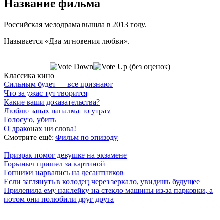
Название фильма
Российская мелодрама вышла в 2013 году.
Называется «Два мгновения любви».
(без оценок)
Классика кино
Сильным будет — все признают
Что за ужас тут творится
Какие ваши доказательства?
Люблю запах напалма по утрам
Голосую, убить
О драконах ни слова!
Смотрите ещё:
Фильм по эпизоду
Призрак помог девушке на экзамене
Горыныч пришел за картиной
Гопники нарвались на десантников
Если заглянуть в колодец через зеркало, увидишь будущее
Прилепила ему наклейку на стекло машины из-за парковки, а
потом они полюбили друг друга
7 лепестков сакуры
. Поп-культура сегодня