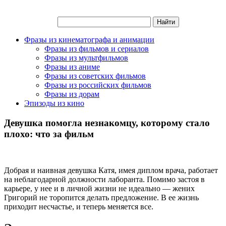
Фразы из кинематографа и анимации
Фразы из фильмов и сериалов
Фразы из мультфильмов
Фразы из аниме
Фразы из советских фильмов
Фразы из российских фильмов
Фразы из дорам
Эпизоды из кино
Девушка помогла незнакомцу, которому стало
плохо: что за фильм
Добрая и наивная девушка Катя, имея диплом врача, работает
на неблагодарной должности лаборанта. Помимо застоя в
карьере, у нее и в личной жизни не идеально — жених
Григорий не торопится делать предложение. В ее жизнь
приходит несчастье, и теперь меняется все.